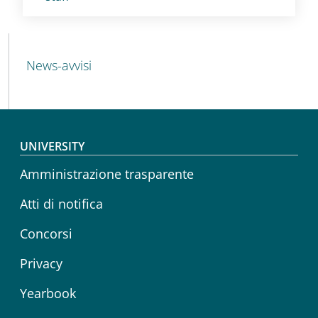
MENU CEV SECOND NAVIGATION
News-avvisi
Footer menu
UNIVERSITY
Amministrazione trasparente
Atti di notifica
Concorsi
Privacy
Yearbook