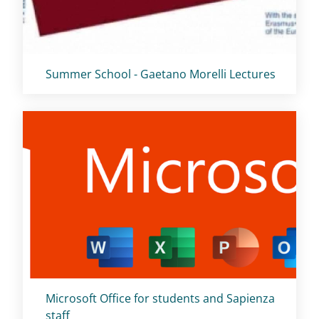
Titolo card
:
Summer School - Gaetano Morelli Lectures
Titolo card
:
Microsoft Office for students and Sapienza
staff