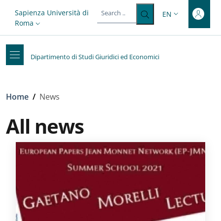
Top-level heading
Skip to main content
Skip to footer content
Slim top
Sapienza Università di
EN
LANGUAGE SWITC
Roma
Dipartimento di Studi Giuridici ed Economici
Breadcrumb
Home
/
News
All news