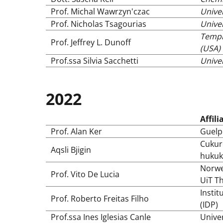
Prof. Michal Wawrzyn'czac
Unive
Prof. Nicholas Tsagourias
Univer
Temple
Prof. Jeffrey L. Dunoff
(USA)
Prof.ssa Silvia Sacchetti
Univer
2022
Affili
Prof. Alan Ker
Guelp
Cukuro
Aqsli Bjigin
hukuk
Norweg
Prof. Vito De Lucia
UiT Th
Instit
Prof. Roberto Freitas Filho
(IDP)
Prof.ssa Ines Iglesias Canle
Univer