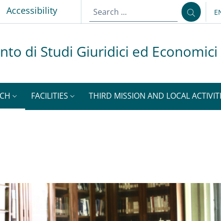
p
Accessibility
E
L
to di Studi Giuridici ed Economici
RCH
FACILITIES
THIRD MISSION AND LOCAL ACTIVIT