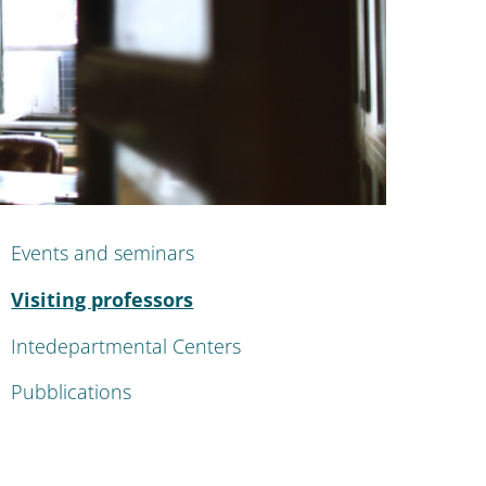
ok
nkedIn
ENU CEV SECOND NAVIGATION
Events and seminars
Active
Visiting professors
Intedepartmental Centers
Pubblications