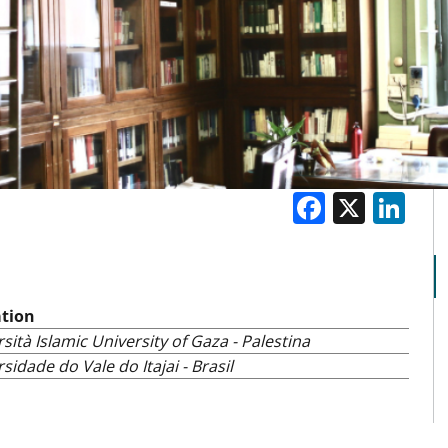
Facebo
X
Li
M
ation
sità Islamic University of Gaza - Palestina
sidade do Vale do Itajai - Brasil