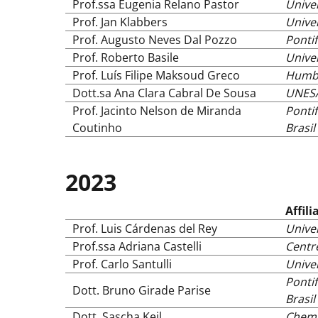
Prof.ssa Eugenia Relano Pastor
Unive
Prof. Jan Klabbers
Univer
Prof. Augusto Neves Dal Pozzo
Pontif
Prof. Roberto Basile
Univer
Prof. Luís Filipe Maksoud Greco
Humbo
Dott.sa Ana Clara Cabral De Sousa
UNESA
Prof. Jacinto Nelson de Miranda
Pontif
Coutinho
Brasil
2023
Affili
Prof. Luis Cárdenas del Rey
Unive
Prof.ssa Adriana Castelli
Centre
Prof. Carlo Santulli
Unive
Pontif
Dott. Bruno Girade Parise
Brasil
Dott. Sascha Keil
Chemn