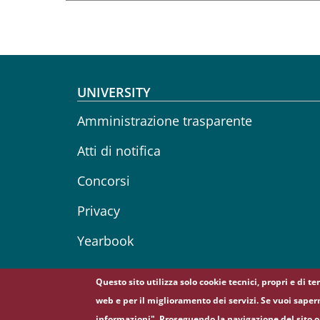
Footer menu
UNIVERSITY
Amministrazione trasparente
Atti di notifica
Concorsi
Privacy
Yearbook
Questo sito utilizza solo cookie tecnici, propri e di t
web e per il miglioramento dei servizi. Se vuoi saper
© Sapienza Università di Roma - Piazzale Aldo Moro 5
informazioni". Proseguendo la navigazione del sito o 