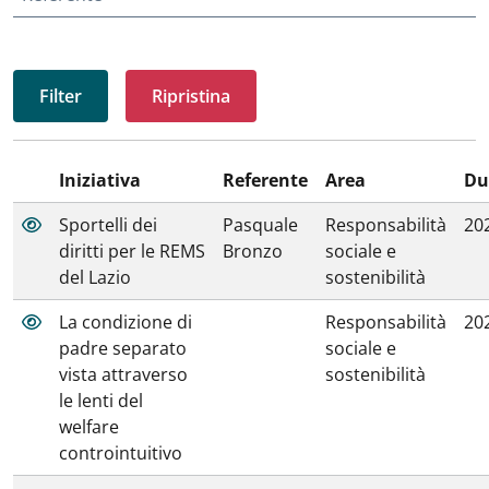
Ripristina
Iniziativa
Referente
Area
Du
Sportelli dei
Pasquale
Responsabilità
20
diritti per le REMS
Bronzo
sociale e
del Lazio
sostenibilità
La condizione di
Responsabilità
20
padre separato
sociale e
vista attraverso
sostenibilità
le lenti del
welfare
controintuitivo