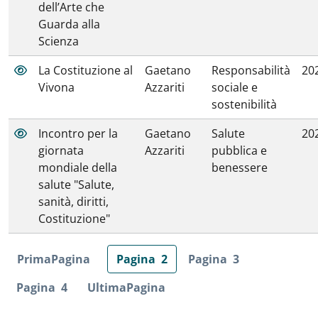
dell’Arte che
Guarda alla
Scienza
La Costituzione al
Gaetano
Responsabilità
20
Vivona
Azzariti
sociale e
sostenibilità
Incontro per la
Gaetano
Salute
20
giornata
Azzariti
pubblica e
mondiale della
benessere
salute "Salute,
sanità, diritti,
Costituzione"
Prima
Pagina
Pagina
2
Pagina
3
Pagina
4
Ultima
Pagina