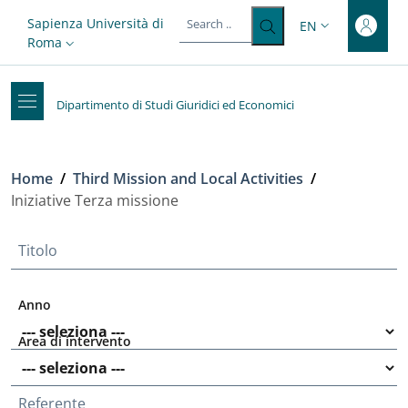
Top-level heading
Skip to main content
Skip to footer content
Slim top
Sapienza Università di
EN
LANGUAGE SWITC
Roma
Dipartimento di Studi Giuridici ed Economici
Breadcrumb
Home
/
Third Mission and Local Activities
/
Iniziative Terza missione
Titolo
Anno
Area di intervento
Referente