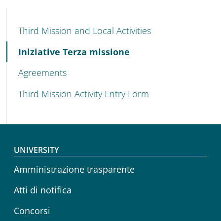
MENU CEV SECOND NAVIGATION
Third Mission and Local Activities
Active
Iniziative Terza missione
Agreements
Third Mission Activity Entry Form
Footer menu
UNIVERSITY
Amministrazione trasparente
Atti di notifica
Concorsi