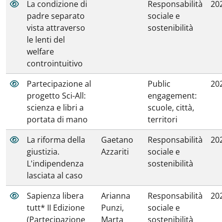
La condizione di
Responsabilità
20
padre separato
sociale e
vista attraverso
sostenibilità
le lenti del
welfare
controintuitivo
Partecipazione al
Public
20
progetto Sci-All:
engagement:
scienza e libri a
scuole, città,
portata di mano
territori
La riforma della
Gaetano
Responsabilità
20
giustizia.
Azzariti
sociale e
L'indipendenza
sostenibilità
lasciata al caso
Sapienza libera
Arianna
Responsabilità
20
tutt* II Edizione
Punzi,
sociale e
(Partecipazione
Marta
sostenibilità