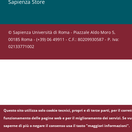
Sapienza Store
© Sapienza Università di Roma - Piazzale Aldo Moro 5,
00185 Roma - (+39) 06 49911 - C.F.: 80209930587 - P. Iva:
02133771002
Questo sito utilizza solo cookie tecnici, propri e di terze parti, per il corret
funzionamento delle pagine web e per il miglioramento dei servizi. Se vu
saperne di più o negare il consenso usa il tasto "maggiori informazioni".