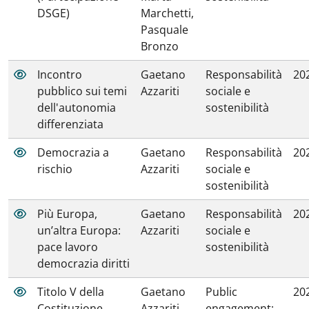
DSGE)
Marchetti,
Pasquale
Bronzo
Incontro
Gaetano
Responsabilità
20
pubblico sui temi
Azzariti
sociale e
dell'autonomia
sostenibilità
differenziata
Democrazia a
Gaetano
Responsabilità
20
rischio
Azzariti
sociale e
sostenibilità
Più Europa,
Gaetano
Responsabilità
20
un’altra Europa:
Azzariti
sociale e
pace lavoro
sostenibilità
democrazia diritti
Titolo V della
Gaetano
Public
20
Costituzione.
Azzariti
engagement: