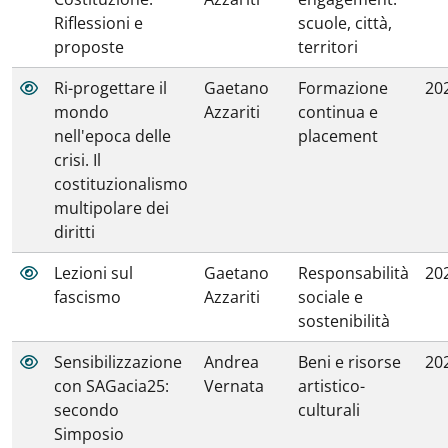
Riflessioni e
scuole, città,
proposte
territori
Ri-progettare il
Gaetano
Formazione
20
mondo
Azzariti
continua e
nell'epoca delle
placement
crisi. Il
costituzionalismo
multipolare dei
diritti
Lezioni sul
Gaetano
Responsabilità
20
fascismo
Azzariti
sociale e
sostenibilità
Sensibilizzazione
Andrea
Beni e risorse
20
con SAGacia25:
Vernata
artistico-
secondo
culturali
Simposio